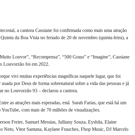
ecostal, a cantora Cassiane foi confirmada como mais uma atração
Quinta da Boa Vista no feriado de 20 de novembro (quinta-feira), a
m Muito Louvor”, “Recompensa”, “500 Graus” e “Imagine”, Cassiane
 no Louvorzão foi em 2022.
que vivi muitas experiências magníficas naquele lugar, que foi
usada por Deus de forma sobrenatural sobre a vida das pessoas e já
tar no Louvorzão 93 – declarou a cantora.
 Entre as atrações mais esperadas, está Sarah Farias, que está há um
o YouTube, com mais de 70 milhões de visualizações.
son Freire, Samuel Messias, Julliany Souza, Eyshila, Elaine
ulo Neto, Vitor Santana, Kaylane Frauches, Fhop Music, DJ Marcelo