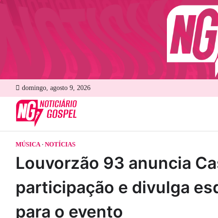
Skip
to
content
domingo, agosto 9, 2026
MÚSICA
NOTÍCIAS
Louvorzão 93 anuncia C
participação e divulga es
para o evento