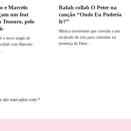
o e Marcelo
Rafah collab O Peter na
çam um feat
canção “Onde Eu Poderia
 Tesouro, pelo
Ir?”
ic
Música envolvente que convida a um
recálculo de rota para caminhar na
é o novo single de
presença de Deus.…
 collab com Marcelo
a…
os são marcados com
*