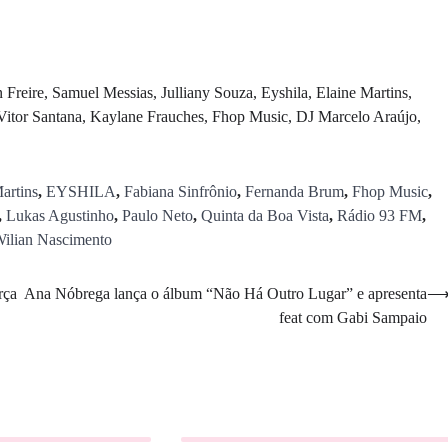
Freire, Samuel Messias, Julliany Souza, Eyshila, Elaine Martins,
 Vitor Santana, Kaylane Frauches, Fhop Music, DJ Marcelo Araújo,
artins
,
EYSHILA
,
Fabiana Sinfrônio
,
Fernanda Brum
,
Fhop Music
,
,
Lukas Agustinho
,
Paulo Neto
,
Quinta da Boa Vista
,
Rádio 93 FM
,
ilian Nascimento
rça
Ana Nóbrega lança o álbum “Não Há Outro Lugar” e apresenta
feat com Gabi Sampaio