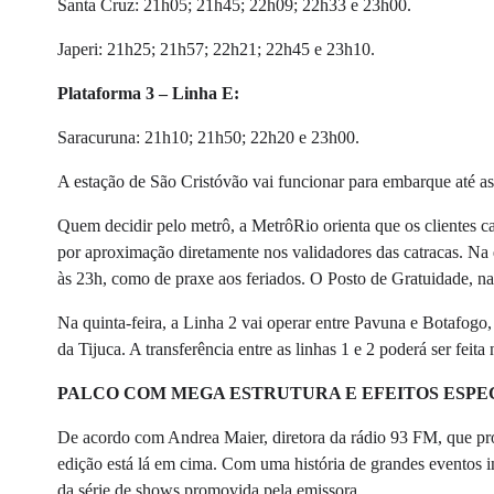
Santa Cruz: 21h05; 21h45; 22h09; 22h33 e 23h00.
Japeri: 21h25; 21h57; 22h21; 22h45 e 23h10.
Plataforma 3 – Linha E:
Saracuruna: 21h10; 21h50; 22h20 e 23h00.
A estação de São Cristóvão vai funcionar para embarque até a
Quem decidir pelo metrô, a MetrôRio orienta que os clientes 
por aproximação diretamente nos validadores das catracas. Na q
às 23h, como de praxe aos feriados. O Posto de Gratuidade, na 
Na quinta-feira, a Linha 2 vai operar entre Pavuna e Botafogo,
da Tijuca. A transferência entre as linhas 1 e 2 poderá ser feit
PALCO COM MEGA ESTRUTURA E EFEITOS ESPE
De acordo com Andrea Maier, diretora da rádio 93 FM, que pr
edição está lá em cima. Com uma história de grandes eventos i
da série de shows promovida pela emissora.