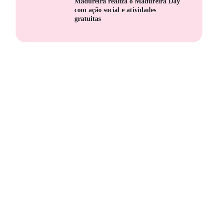
Madureira realiza o Madureira Day
com ação social e atividades
gratuitas