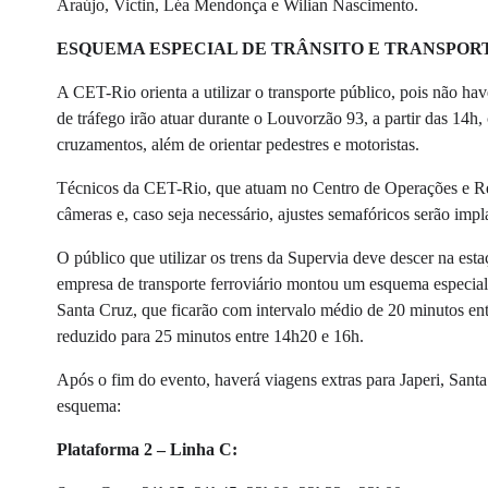
Araújo, Victin, Léa Mendonça e Wilian Nascimento.
ESQUEMA ESPECIAL DE TRÂNSITO E TRANSPOR
A CET-Rio orienta a utilizar o transporte público, pois não h
de tráfego irão atuar durante o Louvorzão 93, a partir das 14h
cruzamentos, além de orientar pedestres e motoristas.
Técnicos da CET-Rio, que atuam no Centro de Operações e Re
câmeras e, caso seja necessário, ajustes semafóricos serão imp
O público que utilizar os trens da Supervia deve descer na es
empresa de transporte ferroviário montou um esquema especial
Santa Cruz, que ficarão com intervalo médio de 20 minutos ent
reduzido para 25 minutos entre 14h20 e 16h.
Após o fim do evento, haverá viagens extras para Japeri, Sant
esquema:
Plataforma 2 – Linha C: