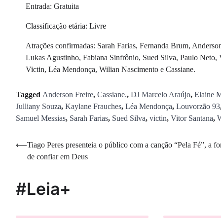
Entrada: Gratuita
Classificação etária: Livre
Atrações confirmadas: Sarah Farias, Fernanda Brum, Anderson 
Lukas Agustinho, Fabiana Sinfrônio, Sued Silva, Paulo Neto,
Victin, Léa Mendonça, Wilian Nascimento e Cassiane.
Tagged
Anderson Freire
,
Cassiane.
,
DJ Marcelo Araújo
,
Elaine M
Julliany Souza
,
Kaylane Frauches
,
Léa Mendonça
,
Louvorzão 93
Samuel Messias
,
Sarah Farias
,
Sued Silva
,
victin
,
Vitor Santana
,
W
Navegação
⟵
Tiago Peres presenteia o público com a canção “Pela Fé”, a fo
de confiar em Deus
de
Post
#Leia+