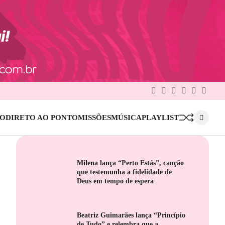
Facebook
Twitter
Google
Linkedin
Pinterest
Instag
Plus
IO
DIRETO AO PONTO
MISSÕES
MÚSICA
PLAYLIST
Milena lança “Perto Estás”, canção
que testemunha a fidelidade de
Deus em tempo de espera
Beatriz Guimarães lança “Princípio
de Tudo” e relembra que a