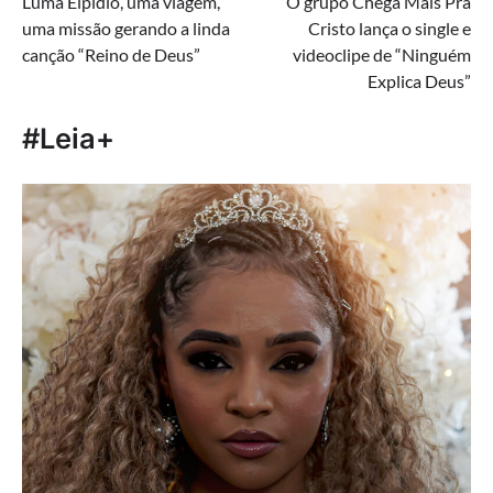
Luma Elpidio, uma viagem,
O grupo Chega Mais Pra
de
uma missão gerando a linda
Cristo lança o single e
Post
canção “Reino de Deus”
videoclipe de “Ninguém
Explica Deus”
#Leia+