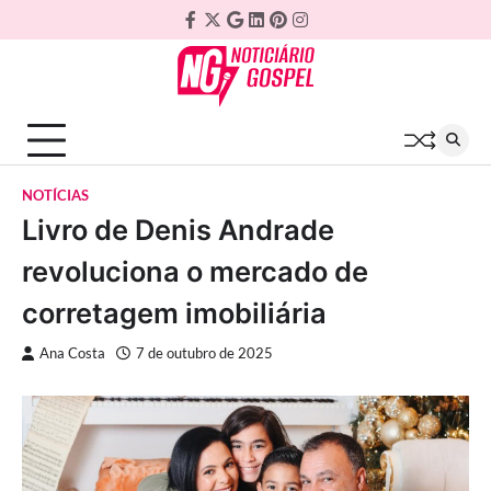
Skip
Facebook
Twitter
Google
Linkedin
Pinterest
Instagram
to
Plus
content
NOTÍCIAS
Livro de Denis Andrade
revoluciona o mercado de
corretagem imobiliária
Ana Costa
7 de outubro de 2025