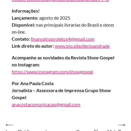
Informações!
Lançamento:
agosto de 2025
Disponível:
nas principais livrarias do Brasil e
stores
on-line
.
Contato:
financeiroprojetos4@gmail.com
Link direto do autor:
www.bio.site/denisandrade
Acompanhe as novidades da Revista Show Gospel
no Instagram:
https://www.instagram.com/showgospel
Por Ana Paula Costa
Jornalista – Assessora de Imprensa Grupo Show
Gospel
anacostacomunicacao@gmail.com
Navegação
⟵
⟶