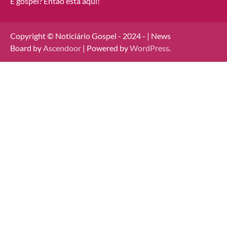
É gospel? Então está aqui!
Copyright © Noticiário Gospel - 2024 - | News
Board by
Ascendoor
| Powered by
WordPress
.