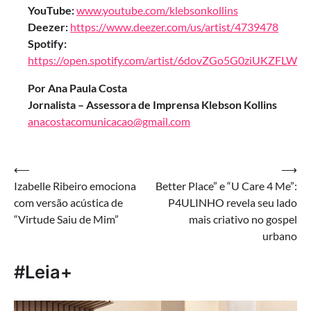
YouTube:
www.youtube.com/klebsonkollins
Deezer:
https://www.deezer.com/us/artist/4739478
Spotify:
https://open.spotify.com/artist/6dovZGo5G0ziUKZFLWfF
Por Ana Paula Costa
Jornalista – Assessora de Imprensa Klebson Kollins
anacostacomunicacao@gmail.com
Navegação
⟵
⟶
Izabelle Ribeiro emociona
Better Place” e “U Care 4 Me”:
de
com versão acústica de
P4ULINHO revela seu lado
Post
“Virtude Saiu de Mim”
mais criativo no gospel
urbano
#Leia+