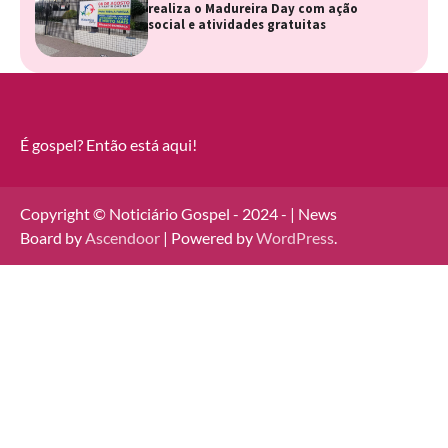
realiza o Madureira Day com ação
social e atividades gratuitas
É gospel? Então está aqui!
Copyright © Noticiário Gospel - 2024 - | News
Board by
Ascendoor
| Powered by
WordPress
.