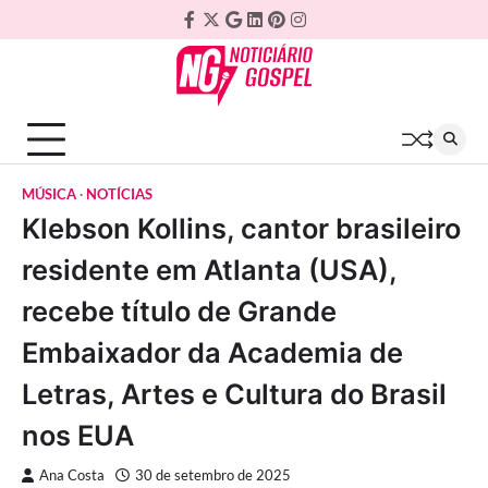
Skip
Facebook
Twitter
Google
Linkedin
Pinterest
Instagram
to
Plus
content
MÚSICA
NOTÍCIAS
Klebson Kollins, cantor brasileiro
residente em Atlanta (USA),
recebe título de Grande
Embaixador da Academia de
Letras, Artes e Cultura do Brasil
nos EUA
Ana Costa
30 de setembro de 2025