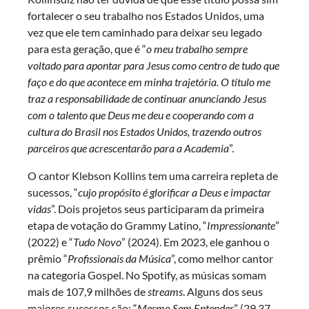
fortalecer o seu trabalho nos Estados Unidos, uma
vez que ele tem caminhado para deixar seu legado
para esta geração, que é “
o meu trabalho sempre
voltado para apontar para Jesus como centro de tudo que
faço e do que acontece em minha trajetória. O título me
traz a responsabilidade de continuar anunciando Jesus
com o talento que Deus me deu e cooperando com a
cultura do Brasil nos Estados Unidos, trazendo outros
parceiros que acrescentarão para a Academia
”.
O cantor Klebson Kollins tem uma carreira repleta de
sucessos, “
cujo propósito é glorificar a Deus e impactar
vidas
”. Dois projetos seus participaram da primeira
etapa de votação do Grammy Latino, “
Impressionante
”
(2022) e “
Tudo Novo
” (2024). Em 2023, ele ganhou o
prêmio “
Profissionais da Música
”, como melhor cantor
na categoria Gospel. No Spotify, as músicas somam
mais de 107,9 milhões de
streams
. Alguns dos seus
maiores sucessos são: “
Mesmo Sem Entender
” (29,37