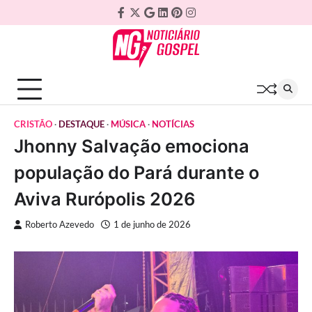
Skip
Facebook
Twitter
Google
Linkedin
Pinterest
Instagram
to
Plus
content
CRISTÃO
DESTAQUE
MÚSICA
NOTÍCIAS
Jhonny Salvação emociona
população do Pará durante o
Aviva Rurópolis 2026
Roberto Azevedo
1 de junho de 2026