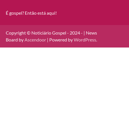
É gospel? Então está aqui!
Copyright © Noticiário Gospel - 2024 - | News
Board by
Ascendoor
| Powered by
WordPress
.