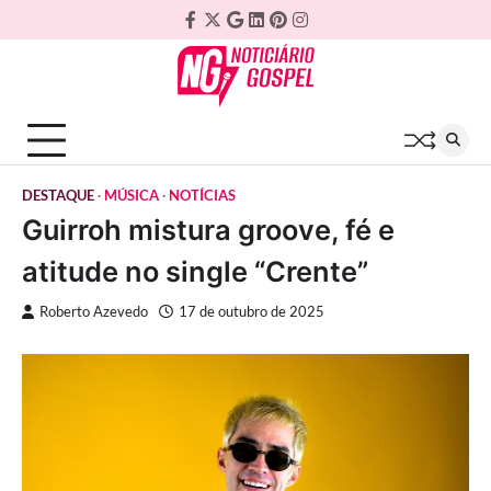
Skip
Facebook
Twitter
Google
Linkedin
Pinterest
Instagram
to
Plus
content
DESTAQUE
MÚSICA
NOTÍCIAS
Guirroh mistura groove, fé e
atitude no single “Crente”
Roberto Azevedo
17 de outubro de 2025