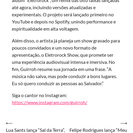
álbum “Eletrorock”, um remix das oito faixas lançadas
até agora, incluindo versões atualizadas e
experimentais. O projeto será lançado primeiro no
YouTube e depois no Spotify, unindo performance e
espiritualidade em alta voltagem.
Além disso, o artista já planeja um show gravado para
poucos convidados e um novo formato de
apresentação, o Eletrorock Show, que promete ser
uma experiência audiovisual intensa e imersiva. No
fim, Guirroh resume sua jornada em uma frase. “A
música não salva, mas pode conduzir a bons lugares.
Eu só quero conduzir as pessoas ao Salvador.”
Siga o cantor no Instagram:
https://www.instagram.com/guirroh/
Navegação
⟵
⟶
Lua Sants lança “Sal da Terra”,
Felipe Rodrigues lança “Meu
de