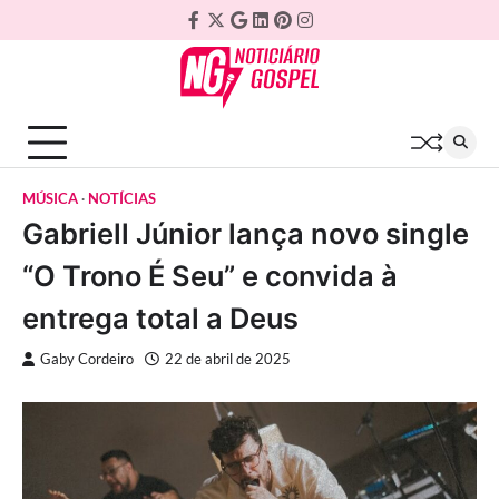
Skip
Facebook
Twitter
Google
Linkedin
Pinterest
Instagram
to
Plus
content
MÚSICA
NOTÍCIAS
Gabriell Júnior lança novo single
“O Trono É Seu” e convida à
entrega total a Deus
Gaby Cordeiro
22 de abril de 2025