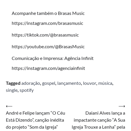
Acompanhe também o Brasas Music
https://instagram.com/brasasmusic
https://tiktok.com/@brasasmusic
https://youtube.com/@BrasasMusic
Comunicação e Imprensa: Agência Infinit
https://instagram.com/agenciainfinit
Tagged
adoração
,
gospel
,
lançamento
,
louvor
,
música
,
single
,
spotify
Navegação
⟵
⟶
André e Felipe lançam “O Céu
Daiani Alves lança a
de
Está Dizendo”, canção inédita
impactante canção “A Sua
Post
do projeto “Som da Igreja”
Igreja Trouxe a Lenha” pela