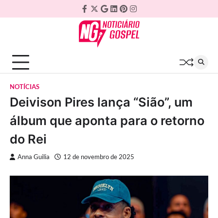
Skip
Facebook
Twitter
Google
Linkedin
Pinterest
Instagram
to
Plus
content
NOTÍCIAS
Deivison Pires lança “Sião”, um
álbum que aponta para o retorno
do Rei
Anna Guilia
12 de novembro de 2025