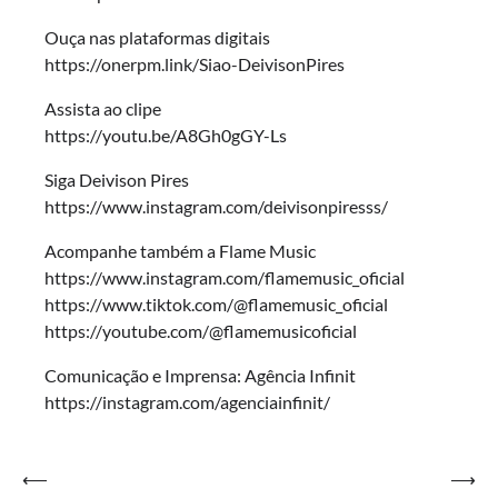
Ouça nas plataformas digitais
https://onerpm.link/Siao-DeivisonPires
Assista ao clipe
https://youtu.be/A8Gh0gGY-Ls
Siga Deivison Pires
https://www.instagram.com/deivisonpiresss/
Acompanhe também a Flame Music
https://www.instagram.com/flamemusic_oficial
https://www.tiktok.com/@flamemusic_oficial
https://youtube.com/@flamemusicoficial
Comunicação e Imprensa: Agência Infinit
https://instagram.com/agenciainfinit/
Navegação
⟵
⟶