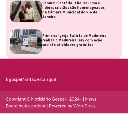
Samuel Eleotério, Thalles Lima e
líderes cristãos são homenageados
na Câmara Municipal do Rio de
Janeiro
Primeira Igreja Batista de Madureira
realiza o Madureira Day com ação
social e atividades gratuitas
É gospel? Então está aqui!
Copyright © Noticiário Gospel - 2024 - | News
Board by
Ascendoor
| Powered by
WordPress
.