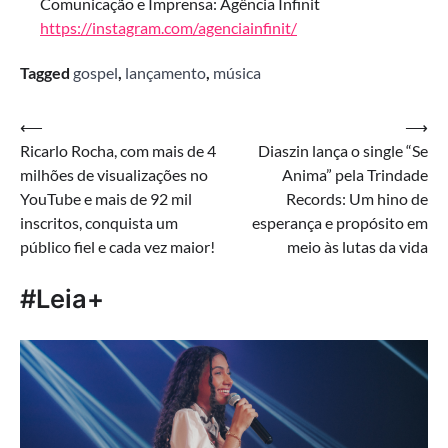
Comunicação e Imprensa: Agência Infinit
https://instagram.com/agenciainfinit/
Tagged
gospel
,
lançamento
,
música
Navegação
⟵
⟶
Ricarlo Rocha, com mais de 4
Diaszin lança o single “Se
de
milhões de visualizações no
Anima” pela Trindade
Post
YouTube e mais de 92 mil
Records: Um hino de
inscritos, conquista um
esperança e propósito em
público fiel e cada vez maior!
meio às lutas da vida
#Leia+