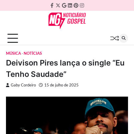
Skip
Facebook
Twitter
Google
Linkedin
Pinterest
Instagram
to
Plus
content
MÚSICA
NOTÍCIAS
Deivison Pires lança o single “Eu
Tenho Saudade”
Gaby Cordeiro
15 de julho de 2025