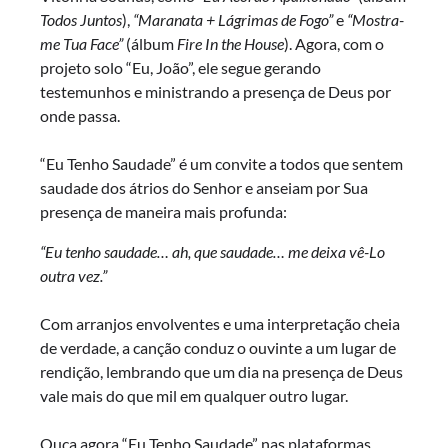
Todos Juntos
),
“Maranata + Lágrimas de Fogo”
e
“Mostra-
me Tua Face”
(álbum
Fire In the House
). Agora, com o
projeto solo “Eu, João”, ele segue gerando
testemunhos e ministrando a presença de Deus por
onde passa.
“Eu Tenho Saudade” é um convite a todos que sentem
saudade dos átrios do Senhor e anseiam por Sua
presença de maneira mais profunda:
“Eu tenho saudade… ah, que saudade… me deixa vê-Lo
outra vez.”
Com arranjos envolventes e uma interpretação cheia
de verdade, a canção conduz o ouvinte a um lugar de
rendição, lembrando que um dia na presença de Deus
vale mais do que mil em qualquer outro lugar.
Ouça agora “Eu Tenho Saudade” nas plataformas