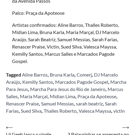
da Avenida Passos
Palco: Praça da Apoteose
Artistas confirmados: Aline Barros, Thalles Roberto,
Midian Lima, Bruna Karla, Maria Marçal, DJ Marcelo
Araújo, Sarah Beatriz, Samuel Messias, Sarah Farias,
Renascer Praise, Victin, Sued Silva, Valesca Mayssa,
Kemilly Santos, Marcus Salles e Marcados Pagode
Gospel.
Tagged
Aline Barros
,
Bruna Karla
,
Comerj
,
DJ Marcelo
Araújo
,
Kemilly Santos
,
Marcados Pagode Gospel
,
Marcha
Para Jesus
,
Marcha Para Jesus do Rio de Janeiro
,
Marcus
Salles
,
Maria Marçal
,
Midian Lima
,
Praça da Apoteose
,
Renascer Praise
,
Samuel Messias
,
sarah beatriz
,
Sarah
Farias
,
Sued Silva
,
Thalles Roberto
,
Valesca Mayssa
,
victin
Navegação
⟵
⟶
Lil Geeh lança o single
3 Palavrinhas se apresenta no