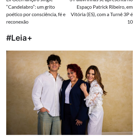
de
“Candelabro”: um grito
Espaço Patrick Ribeiro, em
Post
poético por consciência, fé e
Vitória (ES), com a Turnê 3P é
reconexão
10
#Leia+