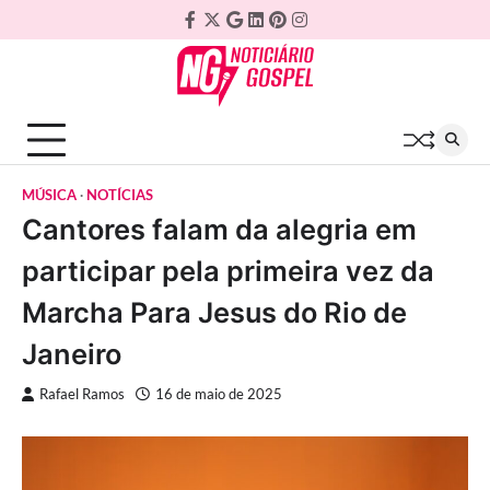
Skip
Facebook
Twitter
Google
Linkedin
Pinterest
Instagram
to
Plus
content
MÚSICA
NOTÍCIAS
Cantores falam da alegria em
participar pela primeira vez da
Marcha Para Jesus do Rio de
Janeiro
Rafael Ramos
16 de maio de 2025