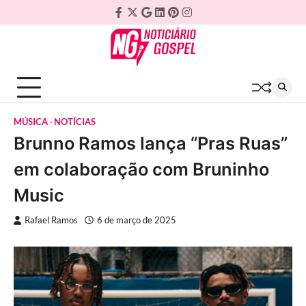
Skip
Facebook
Twitter
Google
Linkedin
Pinterest
Instagram
to
Plus
content
MÚSICA
NOTÍCIAS
Brunno Ramos lança “Pras Ruas”
em colaboração com Bruninho
Music
Rafael Ramos
6 de março de 2025