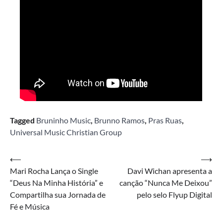
Tagged
Bruninho Music
,
Brunno Ramos
,
Pras Ruas
,
Universal Music Christian Group
Navegação
⟵
⟶
Mari Rocha Lança o Single
Davi Wichan apresenta a
de
“Deus Na Minha História” e
canção “Nunca Me Deixou”
Post
Compartilha sua Jornada de
pelo selo Flyup Digital
Fé e Música