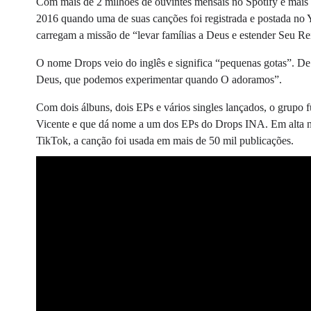
Com mais de 2 milhões de ouvintes mensais no Spotify e mais 
2016 quando uma de suas canções foi registrada e postada no Y
carregam a missão de “levar famílias a Deus e estender Seu R
O nome Drops veio do inglês e significa “pequenas gotas”. De 
Deus, que podemos experimentar quando O adoramos”.
Com dois álbuns, dois EPs e vários singles lançados, o grupo 
Vicente e que dá nome a um dos EPs do Drops INA. Em alta no
TikTok, a canção foi usada em mais de 50 mil publicações.