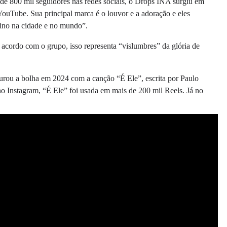
de 800 mil seguidores nas redes sociais, o Drops INA surgiu em
ouTube. Sua principal marca é o louvor e a adoração e eles
eino na cidade e no mundo”.
acordo com o grupo, isso representa “vislumbres” da glória de
furou a bolha em 2024 com a canção “É Ele”, escrita por Paulo
 Instagram, “É Ele” foi usada em mais de 200 mil Reels. Já no