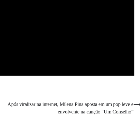
Após viralizar na internet, Milena Pina aposta em um pop leve e
envolvente na canção “Um Conselho”