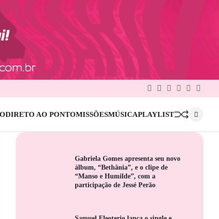
Facebook
Twitter
Google
Linkedin
Pinterest
Instag
Plus
IO
DIRETO AO PONTO
MISSÕES
MÚSICA
PLAYLIST
Gabriela Gomes apresenta seu novo
álbum, “Bethânia”, e o clipe de
“Manso e Humilde”, com a
participação de Jessé Perão
Samuel Eleoterio lança o single e