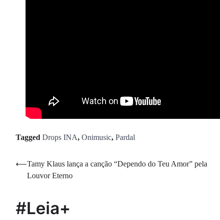
Tagged
Drops INA
,
Onimusic
,
Pardal
Navegação
⟵
Tamy Klaus lança a canção “Dependo do Teu Amor” pela
Louvor Eterno
de
Post
#Leia+