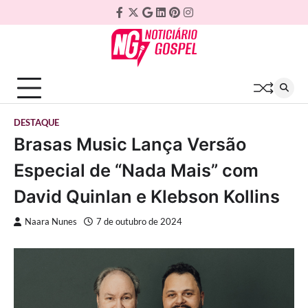
Skip
Facebook
Twitter
Google
Linkedin
Pinterest
Instagram
to
Plus
content
DESTAQUE
Brasas Music Lança Versão
Especial de “Nada Mais” com
David Quinlan e Klebson Kollins
Naara Nunes
7 de outubro de 2024