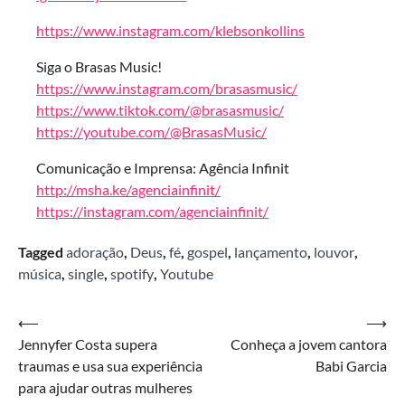
https://www.instagram.com/klebsonkollins
Siga o Brasas Music!
https://www.instagram.com/brasasmusic/
https://www.tiktok.com/@brasasmusic/
https://youtube.com/@BrasasMusic/
Comunicação e Imprensa: Agência Infinit
http://msha.ke/agenciainfinit/
https://instagram.com/agenciainfinit/
Tagged
adoração
,
Deus
,
fé
,
gospel
,
lançamento
,
louvor
,
música
,
single
,
spotify
,
Youtube
Navegação
⟵
⟶
Jennyfer Costa supera
Conheça a jovem cantora
de
traumas e usa sua experiência
Babi Garcia
Post
para ajudar outras mulheres