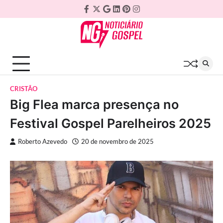
Skip
Facebook
Twitter
Google
Linkedin
Pinterest
Instagram
to
Plus
content
CRISTÃO
Big Flea marca presença no
Festival Gospel Parelheiros 2025
Roberto Azevedo
20 de novembro de 2025