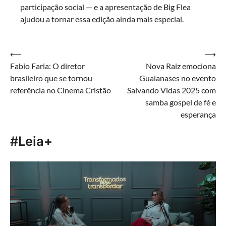
participação social — e a apresentação de Big Flea
ajudou a tornar essa edição ainda mais especial.
Navegação
⟵
⟶
Fabio Faria: O diretor
Nova Raiz emociona
de
brasileiro que se tornou
Guaianases no evento
Post
referência no Cinema Cristão
Salvando Vidas 2025 com
samba gospel de fé e
esperança
#Leia+