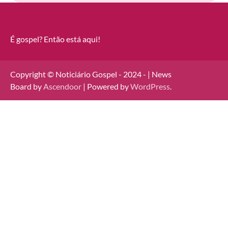
É gospel? Então está aqui!
Copyright © Noticiário Gospel - 2024 - | News
Board by
Ascendoor
| Powered by
WordPress
.