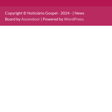
Copyright © Noticiário Gospel - 2024 - | News
Board by
Ascendoor
| Powered by
WordPress
.