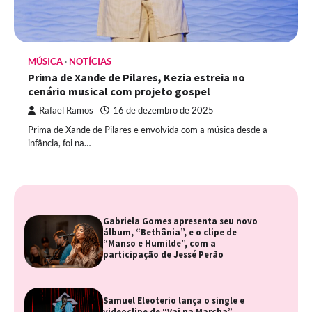
MÚSICA
NOTÍCIAS
Prima de Xande de Pilares, Kezia estreia no
cenário musical com projeto gospel
Rafael Ramos
16 de dezembro de 2025
Prima de Xande de Pilares e envolvida com a música desde a
infância, foi na…
Gabriela Gomes apresenta seu novo
álbum, “Bethânia”, e o clipe de
“Manso e Humilde”, com a
participação de Jessé Perão
Samuel Eleoterio lança o single e
videoclipe de “Vai na Marcha”