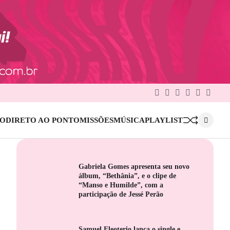
Facebook
Twitter
Google
Linkedin
Pinterest
Instag
Plus
IO
DIRETO AO PONTO
MISSÕES
MÚSICA
PLAYLIST
Gabriela Gomes apresenta seu novo
álbum, “Bethânia”, e o clipe de
“Manso e Humilde”, com a
participação de Jessé Perão
Samuel Eleoterio lança o single e