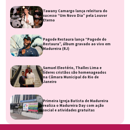
Tawany Camargo lança releitura do
sucesso “Um Novo Dia” pela Louvor
Eterno
Pagode Restaura lança “Pagode do
Restaura”, álbum gravado ao vivo em
Madureira (RJ)
Samuel Eleotério, Thalles Lima e
líderes cristãos são homenageados
na Câmara Municipal do Rio de
Janeiro
Primeira Igreja Batista de Madureira
realiza o Madureira Day com ação
social e atividades gratuitas