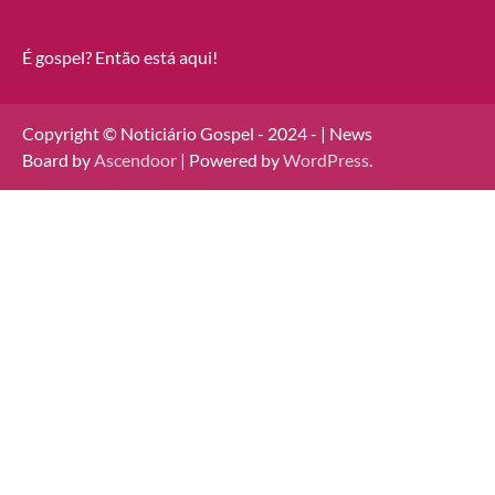
É gospel? Então está aqui!
Copyright © Noticiário Gospel - 2024 - | News
Board by
Ascendoor
| Powered by
WordPress
.