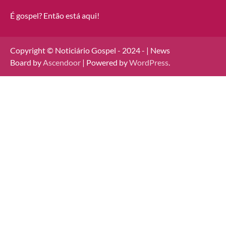
É gospel? Então está aqui!
Copyright © Noticiário Gospel - 2024 - | News
Board by
Ascendoor
| Powered by
WordPress
.