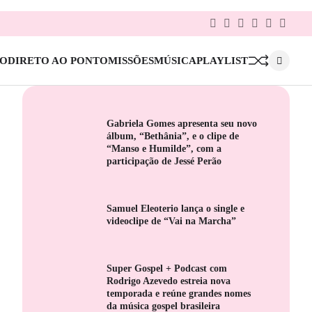
Facebook
Twitter
Google
Linkedin
Pinterest
Instag
Plus
IO
DIRETO AO PONTO
MISSÕES
MÚSICA
PLAYLIST
Gabriela Gomes apresenta seu novo
álbum, “Bethânia”, e o clipe de
“Manso e Humilde”, com a
participação de Jessé Perão
Samuel Eleoterio lança o single e
videoclipe de “Vai na Marcha”
Super Gospel + Podcast com
Rodrigo Azevedo estreia nova
temporada e reúne grandes nomes
da música gospel brasileira