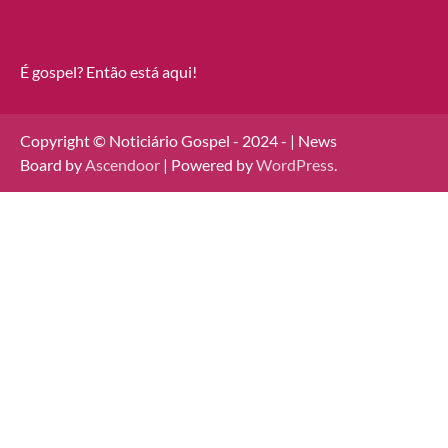
É gospel? Então está aqui!
Copyright © Noticiário Gospel - 2024 - | News
Board by
Ascendoor
| Powered by
WordPress
.