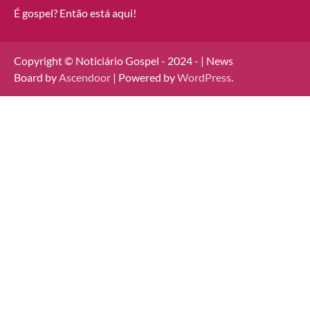
É gospel? Então está aqui!
Copyright © Noticiário Gospel - 2024 - | News
Board by
Ascendoor
| Powered by
WordPress
.