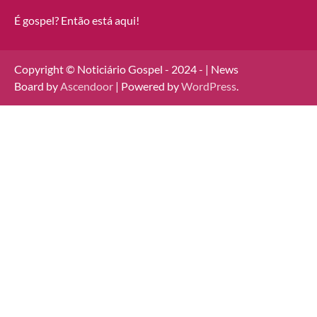
É gospel? Então está aqui!
Copyright © Noticiário Gospel - 2024 - | News
Board by
Ascendoor
| Powered by
WordPress
.