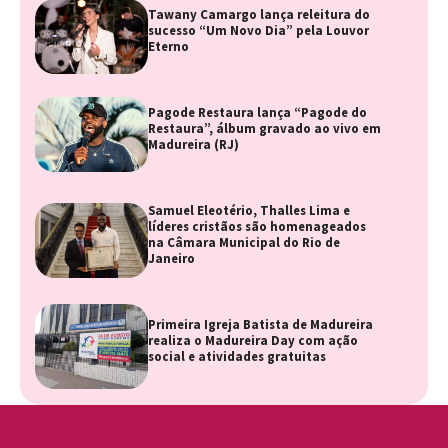
Tawany Camargo lança releitura do
sucesso “Um Novo Dia” pela Louvor
Eterno
Pagode Restaura lança “Pagode do
Restaura”, álbum gravado ao vivo em
Madureira (RJ)
Samuel Eleotério, Thalles Lima e
líderes cristãos são homenageados
na Câmara Municipal do Rio de
Janeiro
Primeira Igreja Batista de Madureira
realiza o Madureira Day com ação
social e atividades gratuitas