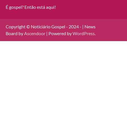
É gospel? Então está aqui!
Copyright © Noticiário Gospel - 2024 - | News
Board by
Ascendoor
| Powered by
WordPress
.