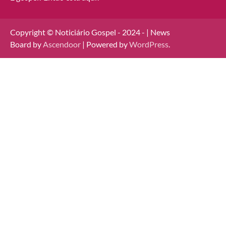
Copyright © Noticiário Gospel - 2024 - | News
Board by
Ascendoor
| Powered by
WordPress
.