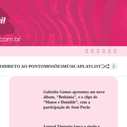
Facebook
Twitter
Google
Linkedin
Pinterest
Instag
Plus
IO
DIRETO AO PONTO
MISSÕES
MÚSICA
PLAYLIST
Gabriela Gomes apresenta seu novo
álbum, “Bethânia”, e o clipe de
“Manso e Humilde”, com a
participação de Jessé Perão
Samuel Eleoterio lança o single e