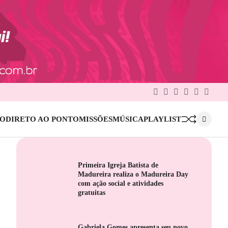
Facebook
Twitter
Google
Linkedin
Pinterest
Instag
Plus
IO
DIRETO AO PONTO
MISSÕES
MÚSICA
PLAYLIST
Primeira Igreja Batista de
Madureira realiza o Madureira Day
com ação social e atividades
gratuitas
Gabriela Gomes apresenta seu novo