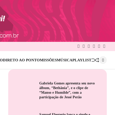
Facebook
Twitter
Google
Linkedin
Pinterest
Instag
Plus
IO
DIRETO AO PONTO
MISSÕES
MÚSICA
PLAYLIST
Gabriela Gomes apresenta seu novo
álbum, “Bethânia”, e o clipe de
“Manso e Humilde”, com a
participação de Jessé Perão
Samuel Eleoterio lança o single e