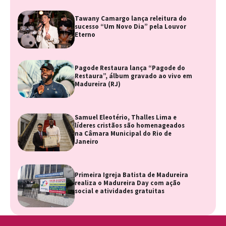
Tawany Camargo lança releitura do
sucesso “Um Novo Dia” pela Louvor
Eterno
Pagode Restaura lança “Pagode do
Restaura”, álbum gravado ao vivo em
Madureira (RJ)
Samuel Eleotério, Thalles Lima e
líderes cristãos são homenageados
na Câmara Municipal do Rio de
Janeiro
Primeira Igreja Batista de Madureira
realiza o Madureira Day com ação
social e atividades gratuitas