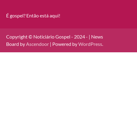
É gospel? Então está aqui!
Copyright © Noticiário Gospel - 2024 - | News
Board by
Ascendoor
| Powered by
WordPress
.