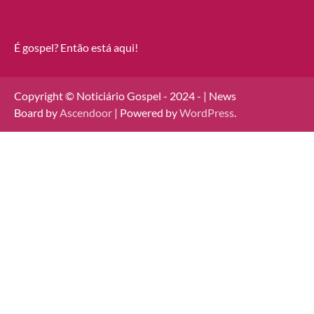
É gospel? Então está aqui!
Copyright © Noticiário Gospel - 2024 - | News
Board by
Ascendoor
| Powered by
WordPress
.